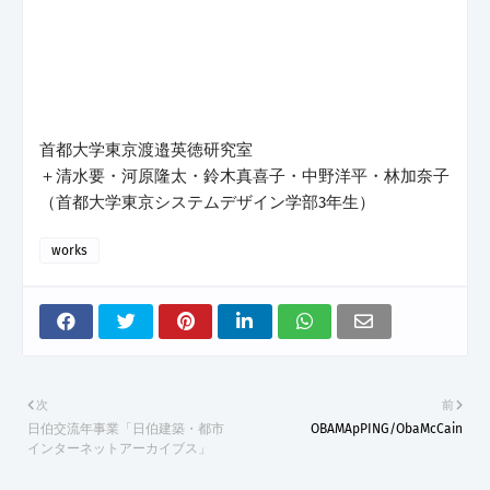
首都大学東京渡邉英徳研究室
＋清水要・河原隆太・鈴木真喜子・中野洋平・林加奈子
（首都大学東京システムデザイン学部3年生）
works
次
前
日伯交流年事業「日伯建築・都市
OBAMApPING/ObaMcCain
インターネットアーカイブス」