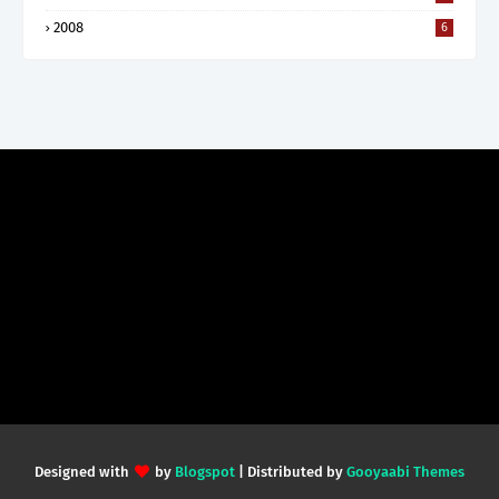
2008
6
Designed with
by
Blogspot
| Distributed by
Gooyaabi Themes