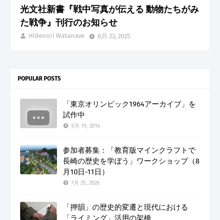
光文社新書『戦中写真が伝える 動物たちがみ
た戦争』刊行のお知らせ
HIdenori Watanave
6月 23, 2025
POPULAR POSTS
「東京オリンピック1964アーカイブ」を
試作中
5月 19, 2014
参加者募集：「教育版マインクラフトで
長崎の歴史を学ぼう」ワークショップ（8
月10日-11日）
7月 25, 2026
「押韻」の歴史的変遷と現代における
「ライミング」活用の架橋