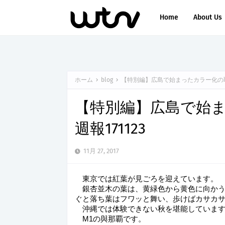
Home
About Us
ホーム
blog
【特別編】広島で始まったカラー化の取り
【特別編】広島で始
週報171123
11月 27, 2017
　東京では紅葉が見ごろを迎えています。
　銀杏並木の葉は、黄緑色から黄色に向か
ぐと落ち葉はフワッと舞い、歩けばカサカ
　沖縄では体験できない秋を堪能していま
　M1の與那覇です。