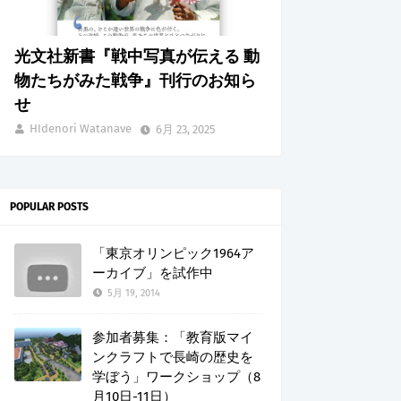
光文社新書『戦中写真が伝える 動
物たちがみた戦争』刊行のお知ら
せ
HIdenori Watanave
6月 23, 2025
POPULAR POSTS
「東京オリンピック1964ア
ーカイブ」を試作中
5月 19, 2014
参加者募集：「教育版マイ
ンクラフトで長崎の歴史を
学ぼう」ワークショップ（8
月10日-11日）