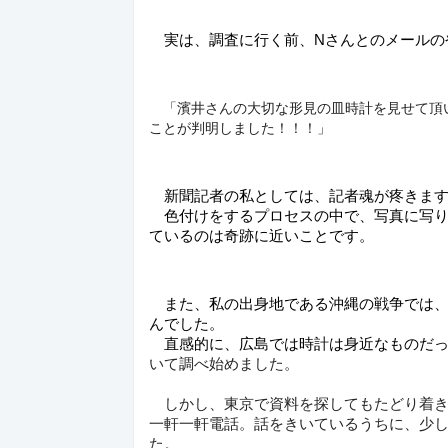
　実は、調査に行く前、Nさんとのメールの
　「濱井さんの大切な形見の皿時計を見せて頂
ことが判明しました！！！」
　新聞記者の私としては、記者魂が疼きま
　色付けをするプロセスの中で、写真に写
ているのは奇跡に近いことです。
　また、私の出身地である沖縄の戦争では
んでした。
　直感的に、広島では時計は身近なものだ
いて調べ始めました。
　しかし、東京で資料を探してもたどり着
一軒一軒電話。話をきいているうちに、少
た。