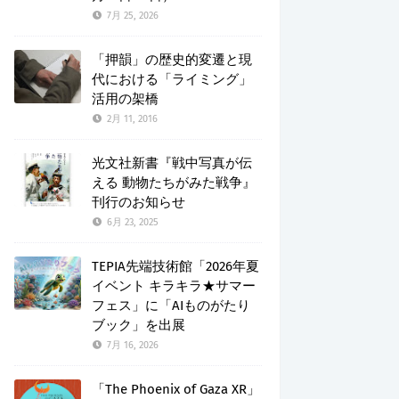
7月 25, 2026
「押韻」の歴史的変遷と現
代における「ライミング」
活用の架橋
2月 11, 2016
光文社新書『戦中写真が伝
える 動物たちがみた戦争』
刊行のお知らせ
6月 23, 2025
TEPIA先端技術館「2026年夏
イベント キラキラ★サマー
フェス」に「AIものがたり
ブック」を出展
7月 16, 2026
「The Phoenix of Gaza XR」