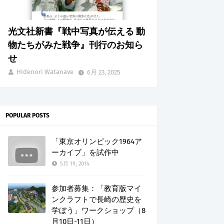
光文社新書『戦中写真が伝える 動
物たちがみた戦争』刊行のお知ら
せ
HIdenori Watanave
6月 23, 2025
POPULAR POSTS
「東京オリンピック1964ア
ーカイブ」を試作中
5月 19, 2014
参加者募集：「教育版マイ
ンクラフトで長崎の歴史を
学ぼう」ワークショップ（8
月10日-11日）