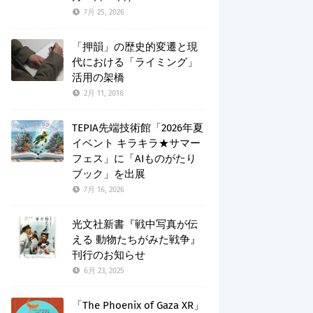
7月 25, 2026
「押韻」の歴史的変遷と現
代における「ライミング」
活用の架橋
2月 11, 2016
TEPIA先端技術館「2026年夏
イベント キラキラ★サマー
フェス」に「AIものがたり
ブック」を出展
7月 16, 2026
光文社新書『戦中写真が伝
える 動物たちがみた戦争』
刊行のお知らせ
6月 23, 2025
「The Phoenix of Gaza XR」