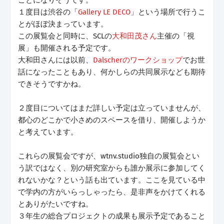
１度目は渋谷の「
Gallery LE DECO
」という場所で行うこ
とがほぼ決まっています。
この展覧会と同時に、SCLの
大和田茂さん
主催の「視
展」も開催される予定です。
大和田さんには以前、
Dalscherのワークショップ
でお世
話になったこともあり、何かしらの共同展示なども期待
できそうですかね。
２度目についてはまだ詳しい予定は立っていませんが、
都心のどこかで小さめのスペースを借り、開催しようか
と考えています。
これらの展覧会ですが、wtnv.studio独自の展覧会とい
う訳ではなく、別の研究室からも誰か展示に参加してく
れないかな？という話も出ています。ここを見ている中
で学内の方がいらっしゃったら、是非声をかけてくれる
とありがたいですね。
３年生の総合プロジェクトの成果も展示予定であること