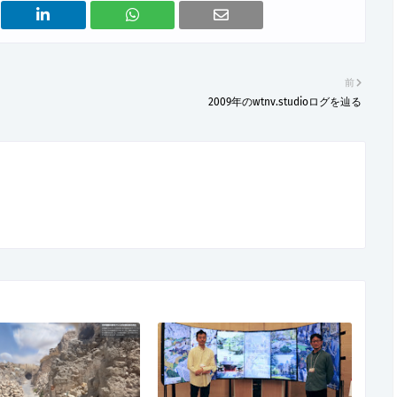
前
2009年のwtnv.studioログを辿る