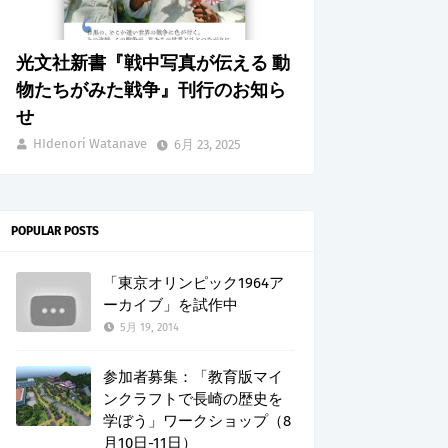
光文社新書『戦中写真が伝える 動
物たちがみた戦争』刊行のお知ら
せ
HIdenori Watanave
6月 23, 2025
POPULAR POSTS
「東京オリンピック1964ア
ーカイブ」を試作中
5月 19, 2014
参加者募集：「教育版マイ
ンクラフトで長崎の歴史を
学ぼう」ワークショップ（8
月10日-11日）