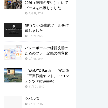
2026（感謝の集い）」にて
ブースを出展しました
6月 27, 2026
GPTsで小説生成ツールを作
成しました
3月 23, 2024
バレーボールの練習改善の
ためのプレー記録の視覚化
2月 06, 2017
「YAMATO Earth」 – 実写版
「宇宙戦艦ヤマト」PRコン
テンツ #sbyamato
11月 01, 2010
ツバル着
7月 16, 2009