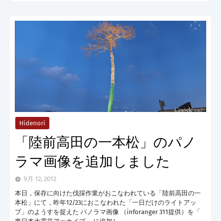
Hidenori
「陸前高田の一本松」のパノ
ラマ画像を追加しました
9月 12, 2012
本日，保存に向けた伐採作業がおこなわれている「陸前高田の一
本松」にて，昨年12/23におこなわれた「一日だけのライトアッ
プ」のようすを捉えた パノラマ画像 （inforanger 311提供）を「