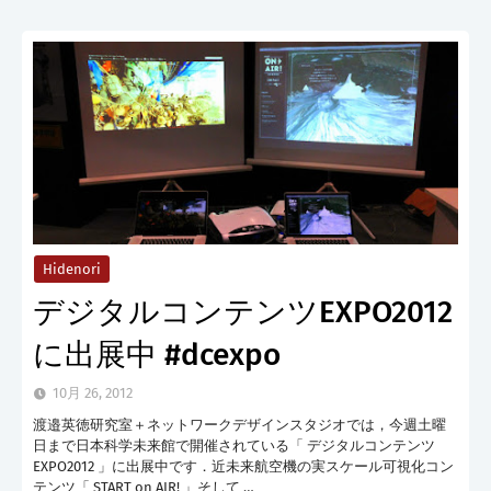
Hidenori
デジタルコンテンツEXPO2012
に出展中 #dcexpo
10月 26, 2012
渡邉英徳研究室＋ネットワークデザインスタジオでは，今週土曜
日まで日本科学未来館で開催されている「 デジタルコンテンツ
EXPO2012 」に出展中です．近未来航空機の実スケール可視化コン
テンツ「 START on AIR! 」そして …