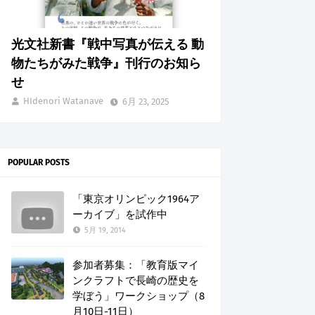
光文社新書『戦中写真が伝える 動
物たちがみた戦争』刊行のお知ら
せ
HIdenori Watanave
6月 23, 2025
POPULAR POSTS
「東京オリンピック1964ア
ーカイブ」を試作中
5月 19, 2014
参加者募集：「教育版マイ
ンクラフトで長崎の歴史を
学ぼう」ワークショップ（8
月10日-11日）