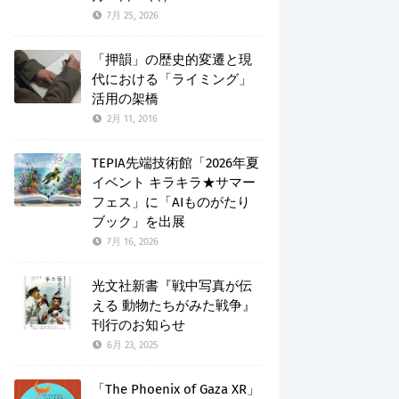
7月 25, 2026
「押韻」の歴史的変遷と現
代における「ライミング」
活用の架橋
2月 11, 2016
TEPIA先端技術館「2026年夏
イベント キラキラ★サマー
フェス」に「AIものがたり
ブック」を出展
7月 16, 2026
光文社新書『戦中写真が伝
える 動物たちがみた戦争』
刊行のお知らせ
6月 23, 2025
「The Phoenix of Gaza XR」