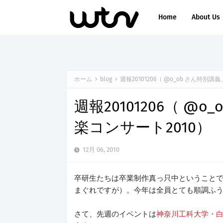
Home
About Us
ホーム
blog
週報20101206（ @o_ob さん特別
週報20101206（ 
楽コンサート2010）
12月 06, 2010
卒研生たちは卒業制作真っ只中ということで、
まぐれですが）。今年は全員とても順調ふ
さて、先週のイベントは
神奈川工科大学・