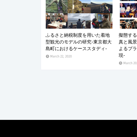
ふるさと納税制度を用いた着地
擬態する
型観光のモデルの研究-東京都大
真と風景
島町におけるケーススタディ-
よるプラ
現-
March 22, 2020
March 20