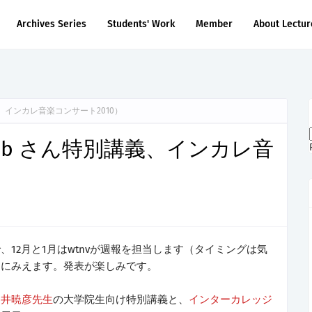
Archives Series
Students' Work
Member
About Lectur
講義、インカレ音楽コンサート2010）
@o_ob さん特別講義、インカレ音
12月と1月はwtnvが週報を担当します（タイミングは気
うにみえます。発表が楽しみです。
白井暁彦先生
の大学院生向け特別講義と、
インターカレッジ