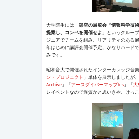
大学院生には「
架空の展覧会『情報科学技
提案し、コンペを開催せよ
」というグルー
ジニアでチームを組み、リアリティのある
年はじめに講評会開催予定。かなりハード
みです。
昭和音大で開催されたインターカレッジ音楽コ
ン・プロジェクト
」単体を展示しましたが
Archive
」「
アースダイバーマップbis
」「
大
レイベントなので異質かと思いきや、けっ