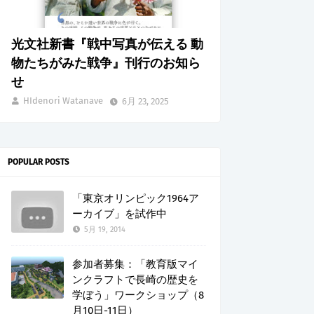
光文社新書『戦中写真が伝える 動
物たちがみた戦争』刊行のお知ら
せ
HIdenori Watanave
6月 23, 2025
POPULAR POSTS
「東京オリンピック1964ア
ーカイブ」を試作中
5月 19, 2014
参加者募集：「教育版マイ
ンクラフトで長崎の歴史を
学ぼう」ワークショップ（8
月10日-11日）