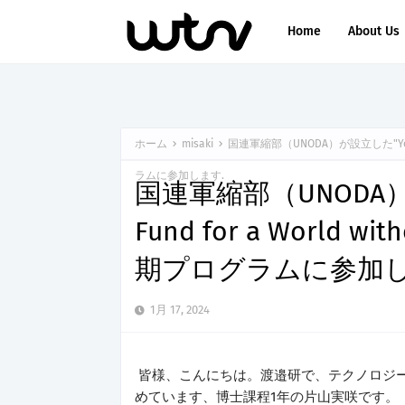
Home
About Us
ホーム
misaki
国連軍縮部（UNODA）が設立した"Youth Le
ラムに参加します.
国連軍縮部（UNODA）が
Fund for a World wi
期プログラムに参加し
1月 17, 2024
皆様、こんにちは。渡邉研で、テクノロジ
めています、博士課程1年の片山実咲です。