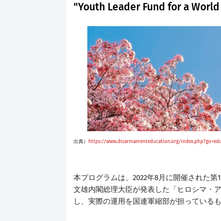
"Youth Leader Fund for a Wor
出典）
https://www.disarmamenteducation.org/index.php?go=edu
本プログラムは、
2022年8月に開催された
文雄内閣総理大臣が発表した「ヒロシマ・
し、実際の運用を国連軍縮部が担っている