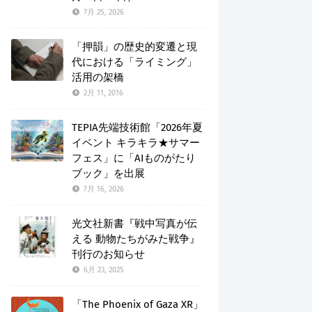
7月 25, 2026
「押韻」の歴史的変遷と現
代における「ライミング」
活用の架橋
2月 11, 2016
TEPIA先端技術館「2026年夏
イベント キラキラ★サマー
フェス」に「AIものがたり
ブック」を出展
7月 16, 2026
光文社新書『戦中写真が伝
える 動物たちがみた戦争』
刊行のお知らせ
6月 23, 2025
「The Phoenix of Gaza XR」