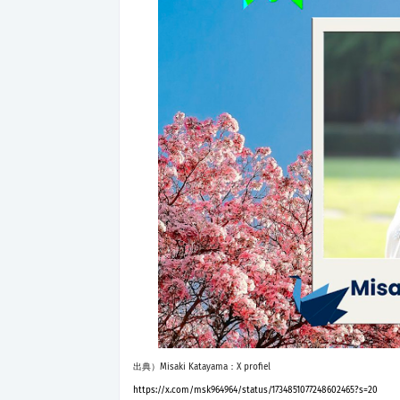
出典）Misaki Katayama：X profiel
https://x.com/msk964964/status/1734851077248602465?s=20