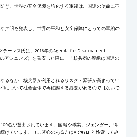
を防ぎ、世界の安全保障を強化する軍縮は、国連の使命に不
要な声明を発表し、世界の平和と安全保障にとっての軍縮の
は、2018年のAgenda for Disarmament
e"（軍縮のためのアジェンダ）を発表した際に、「核兵器の廃絶は国連の
になるなか、核兵器が利用されるリスク・緊張が高まってい
平和について社会全体で再確認する必要があるのではないで
ら100名が選出されています。国籍や職業、ジェンダー、得
けています。（ご関心のある方はXで#YLF と検索してみ