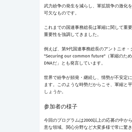
武力紛争の発生を減らし、軍拡競争の激化
可欠なものです。
これまでの国連事務総長は軍縮に関して重
重要性を強調してきました。
例えば、第9代国連事務総長のアントニオ・グテーレス氏
"Securing our common futur
DNAだ」とも発言しています。
世界で紛争が頻発・継続し、情勢が不安定
ます。このような時勢だからこそ、軍縮と
しょうか。
参加者の様子
今回のプログラムは2000以上の応募の中か
意な領域、関心分野など大変多様で常に驚き続