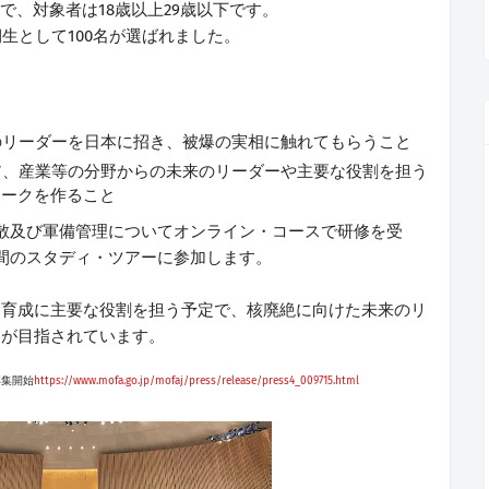
定で、
対象者は18歳以上29歳以下です。
期生として100名が選ばれました。
のリーダーを日本に招き、被爆の実相に触れてもらうこと
ア、産業等の分野からの未来のリーダーや主要な役割を担う
ワークを作ること
散及び軍備管理についてオンライン・コースで研修を受
間のスタディ・ツアーに参加します。
・育成に主要な役割を担う予定で、核廃絶に向けた未来のリ
りが目指されています。
募集開始
https://www.mofa.go.jp/mofaj/press/release/press4_009715.html