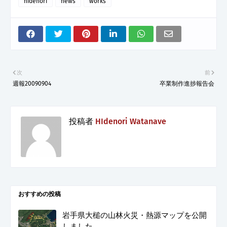
hidenori
news
works
次
前
週報20090904
卒業制作進捗報告会
投稿者
HIdenori Watanave
おすすめの投稿
岩手県大槌の山林火災・熱源マップを公開
しました