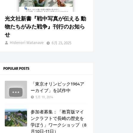
光文社新書『戦中写真が伝える 動
物たちがみた戦争』刊行のお知ら
せ
HIdenori Watanave
6月 23, 2025
POPULAR POSTS
「東京オリンピック1964ア
ーカイブ」を試作中
5月 19, 2014
参加者募集：「教育版マイ
ンクラフトで長崎の歴史を
学ぼう」ワークショップ（8
月10日-11日）