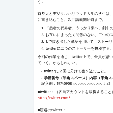
う。
首都大とデジタルハリウッド大学の学生は、以
に書き込むこと。次回講義開始時まで。
「愚者の代弁者、うっかり東へ」劇中
お互いにまったく関係のない、二つの
1.で抜き出した単語を用いて、ストー
twitterに二つのストーリーを投稿する
今回の作業を通じ、twitter上で、全員
ていく。かもしれない。
twitterに２回に分けて書き込むこと。
学籍番号（半角スペース）内容（半角スペ
記入例：19740908 ○○○○○○○○○○○○○ #ia2
■twitter：（各自アカウントを取得すること
http://twitter.com/
■渡邉のtwitter：