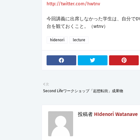
http://twitter.com/hwtnv
今回講義に出席しなかった学生は、自分でD
台を観ておくこと。（wtnv）
hidenori
lecture
次
Second Lifeワークショップ「起想転街」成果物
投稿者
HIdenori Watanave