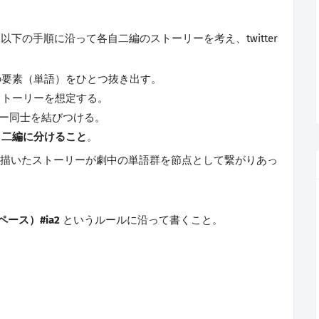
下の手順に沿って各自二編のストーリーを考え、twitter
の要素（単語）をひとつ抜き出す。
ストーリーを想定する。
リー同士を結びつける。
。
二編に分けること
。
が思い描いたストーリーが劇中の単語群を節点として繋がりあっ
ース）#ia2
というルールに沿って書くこと。
）