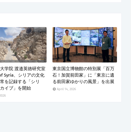
大学院 渡邉英徳研究室
東京国立博物館の特別展「百万
 of Syria、シリアの文化
石！加賀前田家」に「東京に遺
常を記録する「シリ
る前田家ゆかりの風景」を出展
カイブ」を開始
April 14, 2026
 2026