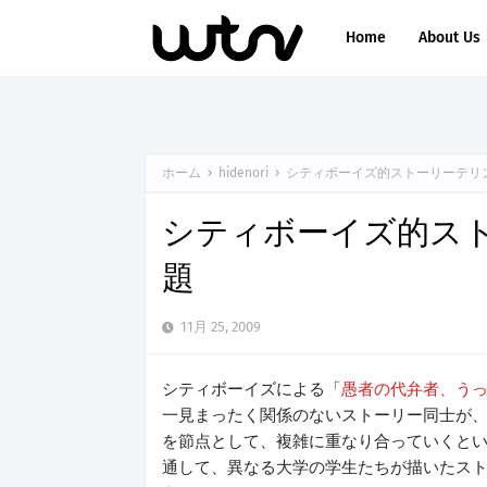
Home
About Us
ホーム
hidenori
シティボーイズ的ストーリーテリ
シティボーイズ的ス
題
11月 25, 2009
シティボーイズによる「
愚者の代弁者、う
一見まったく関係のないストーリー同士が
を節点として、複雑に重なり合っていくという
通して、異なる大学の学生たちが描いたス