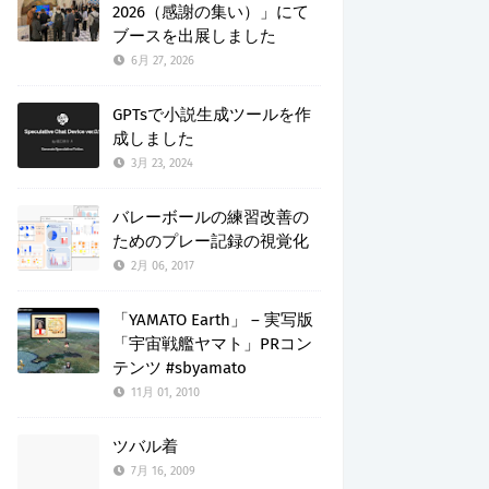
2026（感謝の集い）」にて
ブースを出展しました
6月 27, 2026
GPTsで小説生成ツールを作
成しました
3月 23, 2024
バレーボールの練習改善の
ためのプレー記録の視覚化
2月 06, 2017
「YAMATO Earth」 – 実写版
「宇宙戦艦ヤマト」PRコン
テンツ #sbyamato
11月 01, 2010
ツバル着
7月 16, 2009