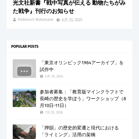
光文社新書『戦中写真が伝える 動物たちがみ
た戦争』刊行のお知らせ
HIdenori Watanave
6月 23, 2025
POPULAR POSTS
「東京オリンピック1964アーカイブ」を
試作中
5月 19, 2014
参加者募集：「教育版マインクラフトで
長崎の歴史を学ぼう」ワークショップ（8
月10日-11日）
7月 25, 2026
「押韻」の歴史的変遷と現代における
「ライミング」活用の架橋