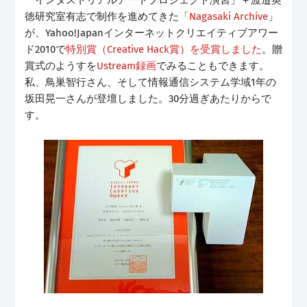
徳研究室有志で制作を進めてきた「
Nagasaki Archive
」
が、Yahoo!Japanインターネットクリエイティブアワー
ド2010で
特別賞（Creative Hack賞）を受賞しました
。贈
賞式のようすを
Ustream録画
でみることもできます。
私、鳥巣智行さん、そして情報通信システム学域1年の
坂田晃一さんが登壇しました。30分過ぎあたりからで
す。