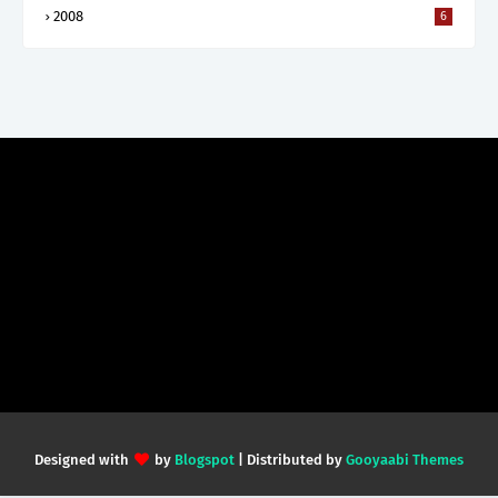
2008
6
Designed with
by
Blogspot
| Distributed by
Gooyaabi Themes