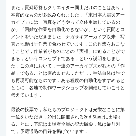
また，質疑応答もクリエイター同士だけのことはあり，
本質的なものが多数みられました．「東日本大震災アー
カイブ」には「写真をどうやって立体重層しているの
か」「困難な作業を自動化できないか」という質問とコ
メントをいただきました．ナガサキアーカイブ以来，写
真と地形は手作業で合わせています．この作業をおこな
うことで，作業者がものごとの「実相」に迫ることがで
きる，というコンセプトである，という説明をしまし
た．この点において，一連のアーカイブズが我々の「作
品」であることは否めません．ただし，手法自体は誰で
も再現可能なものです．ある程度の自動化をすすめると
ともに，各地で制作ワークショップを開催していこうと
考えています．
最後の投票で，私たちのプロジェクトは光栄なことに第
一位をいただき，29日に開催される2nd Stageに出場す
ることに．下記は出場者全員の記念撮影．私は最前列
で，予選通過の目録を掲げています．