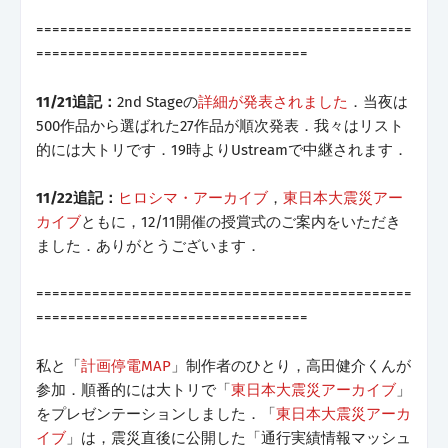
===============================================
==================================
11/21追記：
2nd Stageの
詳細が発表されました
．当夜は
500作品から選ばれた27作品が順次発表．我々はリスト
的には大トリです．19時よりUstreamで中継されます．
11/22追記：
ヒロシマ・アーカイブ
，
東日本大震災アー
カイブ
ともに，12/11開催の授賞式のご案内をいただき
ました．ありがとうございます．
===============================================
==================================
私と「
計画停電MAP
」制作者のひとり，高田健介くんが
参加．順番的には大トリで「
東日本大震災アーカイブ
」
をプレゼンテーションしました．「
東日本大震災アーカ
イブ
」は，震災直後に公開した「通行実績情報マッシュ