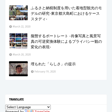
ふるさと納税制度を用いた着地型観光のモ
デルの研究-東京都大島町におけるケース
スタディ-
March 22, 2020
擬態するポートレート -肖像写真と風景写
真の可逆変換体験によるプライバシー観の
変化の表現-
March 20, 2020
埋もれた「らしさ」の提示
February 19, 2020
TRANSLATE
Powered by
Translate