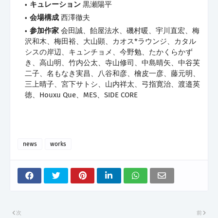
キュレーション
黒瀬陽平
会場構成
西澤徹夫
参加作家
会田誠、飴屋法水、磯村暖、宇川直宏、梅
沢和木、梅田裕、大山顕、カオス*ラウンジ、カタル
シスの岸辺、キュンチョメ、今野勉、たかくらかず
き、高山明、竹内公太、寺山修司、中島晴矢、中谷芙
二子、名もなき実昌、八谷和彦、檜皮一彦、藤元明、
三上晴子、宮下サトシ、山内祥太、弓指寛治、渡邉英
徳、Houxu Que、MES、SIDE CORE
news
works
次
前