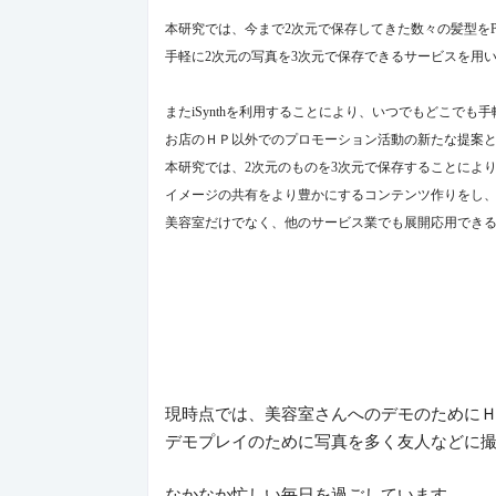
本研究では、今まで
2
次元で保存してきた数々の髪型を
手軽に
2
次元の写真を
3
次元で保存できるサービスを用
また
iSynth
を利用することにより、いつでもどこでも手
お店のＨＰ以外でのプロモーション活動の新たな提案
本研究では、
2
次元のものを
3
次元で保存することによ
イメージの共有をより豊かにするコンテンツ作りをし
美容室だけでなく、他のサービス業でも展開応用でき
現時点では、美容室さんへのデモのために
デモプレイのために写真を多く友人などに
なかなか忙しい毎日を過ごしています。