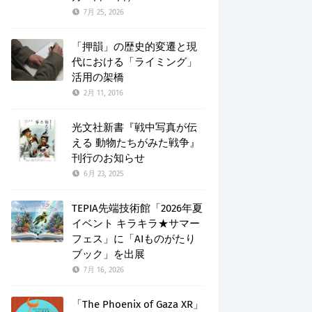
7月 25, 2026
「押韻」の歴史的変遷と現
代における「ライミング」
活用の架橋
2月 11, 2016
光文社新書『戦中写真が伝
える 動物たちがみた戦争』
刊行のお知らせ
6月 23, 2025
TEPIA先端技術館「2026年夏
イベント キラキラ★サマー
フェス」に「AIものがたり
ブック」を出展
7月 16, 2026
「The Phoenix of Gaza XR」