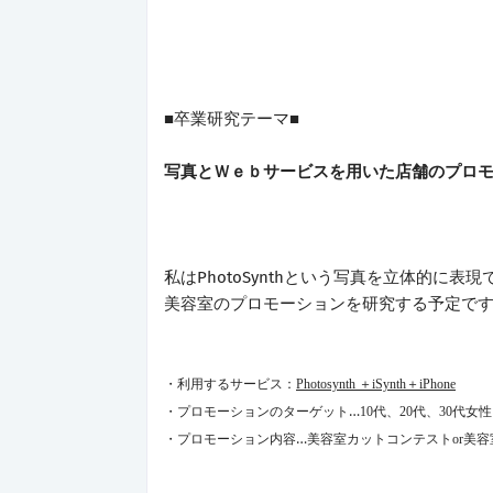
■卒業研究テーマ■
写真とＷｅｂサービスを用いた店舗のプロ
私はPhotoSynthという写真を立体的に
美容室のプロモーションを研究する予定で
・利用するサービス：
Photosynth
＋
iSynth
＋
iPhone
…
・プロモーションのターゲット
10
代、
20
代、
30
代女性
…
・プロモーション内容
美容室カットコンテスト
or
美容