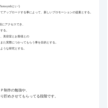
Photosynth
という
いてアップロードする事によって、新しいプロモーションの提案とする。
軽にアクセスでき、
とする。
り、美容室とお客様との
、また実際につかってもらう事を目的とする。
るような研究とする。
ＨＰ制作の勉強や、
撮り貯めさせてもらってる段階です。