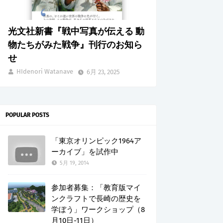
光文社新書『戦中写真が伝える 動
物たちがみた戦争』刊行のお知ら
せ
HIdenori Watanave
6月 23, 2025
POPULAR POSTS
「東京オリンピック1964ア
ーカイブ」を試作中
5月 19, 2014
参加者募集：「教育版マイ
ンクラフトで長崎の歴史を
学ぼう」ワークショップ（8
月10日-11日）