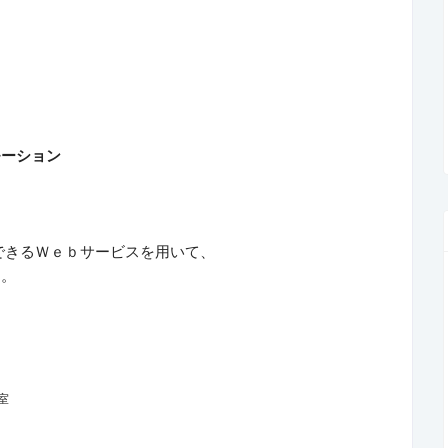
モーション
表現できるＷｅｂサービスを用いて、
す。
室