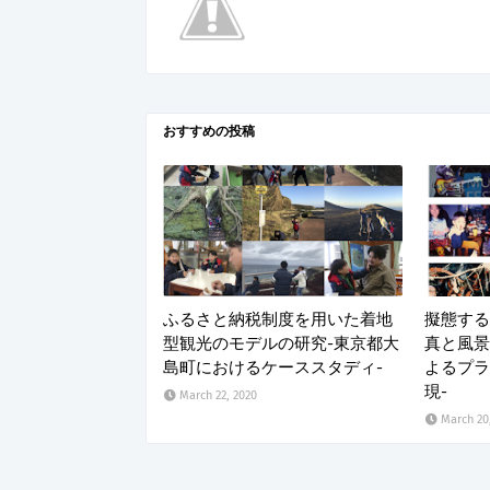
おすすめの投稿
ふるさと納税制度を用いた着地
擬態する
型観光のモデルの研究-東京都大
真と風景
島町におけるケーススタディ-
よるプラ
現-
March 22, 2020
March 20