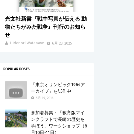
光文社新書『戦中写真が伝える 動
物たちがみた戦争』刊行のお知ら
せ
HIdenori Watanave
6月 23, 2025
POPULAR POSTS
「東京オリンピック1964ア
ーカイブ」を試作中
5月 19, 2014
参加者募集：「教育版マイ
ンクラフトで長崎の歴史を
学ぼう」ワークショップ（8
月10日-11日）