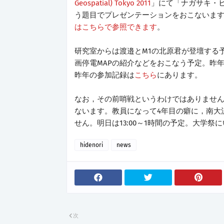
Geospatial) Tokyo 2011
」にて「ナガサキ・
う題目でプレゼンテーションをおこないます
はこちらで参照できます
。
研究室からは渡邉とM1の北原君が登壇する
画停電MAPの紹介などをおこなう予定。昨
昨年の参加記録は
こちら
にあります。
なお，その前哨戦というわけではありませ
ないます。教員になって4年目の癖に，南大
せん。明日は13:00～1時間の予定。大学祭
hidenori
news
次