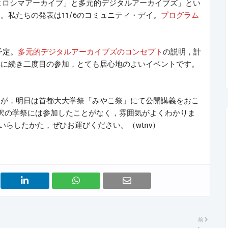
ヒロシマアーカイブ」と多元的デジタルアーカイブズ」とい
。私たちの発表は11/6のコミュニティ・デイ。
プログラム
予定。
多元的デジタルアーカイブズのコンセプト
の説明，計
年に続き二度目の参加，とても居心地のよいイベントです。
んが，明日は首都大大学祭「みやこ祭」にて公開講義をおこ
沢の学祭には参加したことがなく，雰囲気がよくわかりま
にいらしたかた，ぜひお運びください。（wtnv）
前