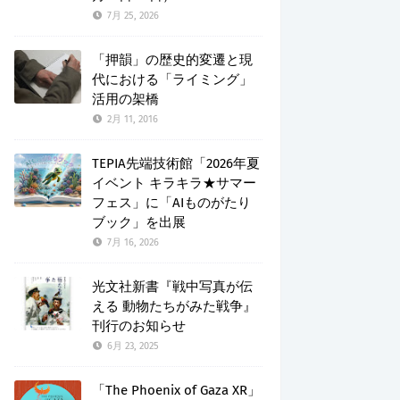
7月 25, 2026
「押韻」の歴史的変遷と現
代における「ライミング」
活用の架橋
2月 11, 2016
TEPIA先端技術館「2026年夏
イベント キラキラ★サマー
フェス」に「AIものがたり
ブック」を出展
7月 16, 2026
光文社新書『戦中写真が伝
える 動物たちがみた戦争』
刊行のお知らせ
6月 23, 2025
「The Phoenix of Gaza XR」