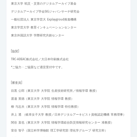
東京大学 戦災・災害のデジタルアーカイブ基金
デジタルアーカイブ学会SIGジャパンサーチ研究会
一般社団法人 東京学芸大 Explaygroud推進機構
東京学芸大学 教育インキュベーションセンター
東京外国語大学 学際研究共創センター
[協賛]
TRC-ADEAC株式会社／大日本印刷株式会社
*ご協力・ご協賛など適宜受付中です。
[審査員]
目黒 公郎（東京大学 大学院 生産技術研究所／情報学環 教授）
渡邉 英徳（東京大学 大学院 情報学環 教授）
柳 与志夫（東京大学 大学院 情報学環 特任教授）
井上 透 （岐阜女子大学 教授／日本デジタルアーキビスト資格認定機構 常務理事）
関谷 直也（東京大学 大学院 情報学環総合防災情報研究センター 准教授）
室谷 智子（国立科学博物館 理工学研究部 理化学グループ 研究主幹）