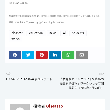
NM_P_040_001_08
写真時報社.関東大震災画報, p9. 国立国会図書館 所蔵, 国立国会図書館デジタルコレクション
収録. PDM. https://jpsearch.go.jp/item/dignl-12394686
disaster
education
news
oi
students
works
次
前
FOSS4G 2023 Kosovo 参加レポート
「教育版マインクラフトで広島の
歴史を学ぼう」ワークショップ開
催報告（2023年8月4,5日）
投稿者
Oi Masao