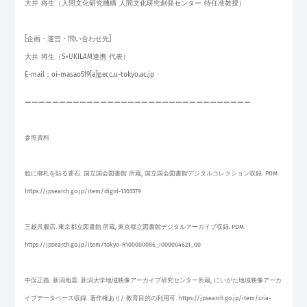
大井 将生（人間文化研究機構 人間文化研究創発センター 特任准教授）
[企画・運営・問い合わせ先]
大井 将生（S×UKILAM連携 代表）
E-mail：oi-masao519[a]g.ecc.u-tokyo.ac.jp
ーーーーーーーーーーーーーーーーーーーーー
ーーー
ーーー
ーー
ーー
ーー
参照資料
鯰に御札を貼る要石. 国立国会図書館 所蔵, 国立国会図書館デジタルコレクション収録. PDM.
https://jpsearch.go.jp/item/dignl-1303379
三越呉服店. 東京都立図書館 所蔵, 東京都立図書館デジタルアーカイブ収録. PDM.
https://jpsearch.go.jp/item/tokyo-R100000086_I000004621_00
中俣正義. 新潟地震. 新潟大学地域映像アーカイブ研究センター所蔵, にいがた地域映像アーカ
イブデータベース収録. 著作権あり/ 教育目的の利用可. https://jpsearch.go.jp/item/cria-