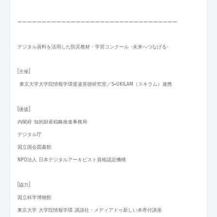
ーーーーーーーーーーーーーーーーーーーーー
ーーー
ーーー
ーー
ーー
ーー
デジタル資料を活用した防災教材・学習コンクール -未来へつなげる-
[主催]
東京大学大学院情報学環渡邉英徳研究室／S×UKILAM（スキラム）連携
[後援]
内閣府 知的財産戦略推進事務局
デジタル庁
国立国会図書館
NPO法人 日本デジタルアーキビスト資格認定機構
[協力]
国立科学博物館
東京大学 大学院情報学環 講談社・メディアドゥ新しい本寄付講座