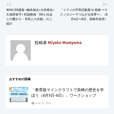
次
前
NIHU DH講座 <橋本雄太×大井将生×
「ミライの平和活動展 in 長崎 〜テ
久保田智子> 対談動画「DHと社会
クノロジーでつながる世界〜」（8
との繋がり・市民との共創」のご
月4日〜8日，長崎市役所）
紹介
投稿者
Miyako Murayama
おすすめの投稿
「教育版マインクラフトで長崎の歴史を学
ぼう（8月5日-6日）」ワークショップ
June 28, 2024