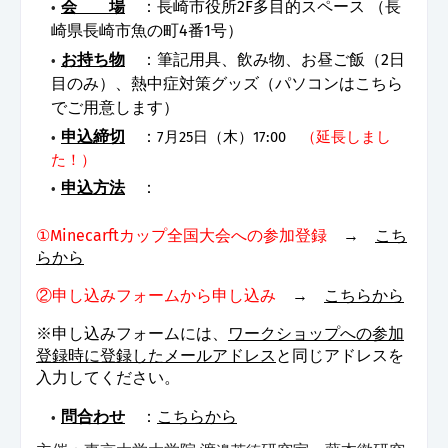
会 場
：長崎市役所2F多目的スペース （長
崎県長崎市魚の町4番1号）
お持ち物
：筆記用具、飲み物、お昼ご飯（2日
目のみ）、熱中症対策グッズ（パソコンはこちら
でご用意します）
申込締切
：
7月25日（木）17:00
（延長しまし
た！）
申込方法
：
①Minecarftカップ全国大会への参加登録
→
こち
らから
②申し込みフォームから申し込み
→
こちらから
※申し込みフォームには、
ワークショップへの参加
登録時に登録したメールアドレス
と同じアドレスを
入力してください。
問合わせ
：
こちらから