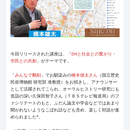
今回リリースされた講座は、「
DHと社会との繋がり・
市民との共創
」がテーマです。
「
みんなで翻刻
」でお馴染みの
橋本雄太さん
（国立歴史
民俗博物館 研究部 准教授）をお招きし、アナウンサー
として活躍されてこられ、オーラルヒストリー研究にも
造詣の深い久保田智子さん（ＴＢＳテレビ報道局）のフ
ァシリテートのもと、ふだん論文や学会などではあまり
聞かれないようなこぼれ話なども含め、楽しく対談が進
められました*。