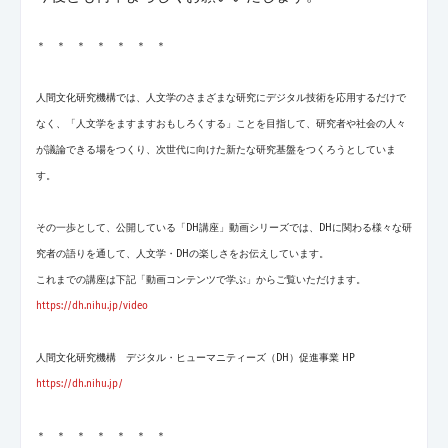
＊ ＊ ＊ ＊ ＊ ＊ ＊
人間文化研究機構では、人文学のさまざまな研究にデジタル技術を応用するだけで
なく、「人文学をますますおもしろくする」ことを目指して、研究者や社会の人々
が議論できる場をつくり、次世代に向けた新たな研究基盤をつくろうとしていま
す。
その一歩として、公開している「DH講座」動画シリーズでは、DHに関わる様々な研
究者の語りを通して、人文学・DHの楽しさをお伝えしています。
これまでの講座は下記「動画コンテンツで学ぶ」からご覧いただけます。
https://dh.nihu.jp/video
人間文化研究機構 デジタル・ヒューマニティーズ（DH）促進事業 HP
https://dh.nihu.jp/
＊ ＊ ＊ ＊ ＊ ＊ ＊